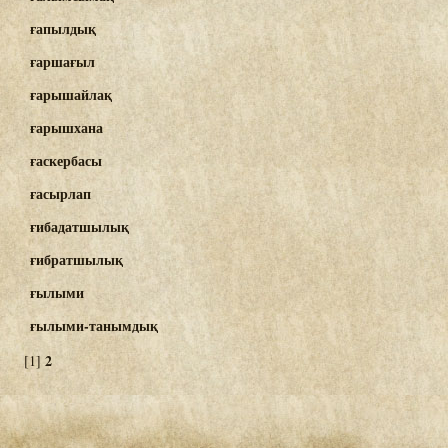
ғапылдық
ғаршағыл
ғарышайлақ
ғарышхана
ғаскербасы
ғасырлап
ғибадатшылық
ғибратшылық
ғылыми
ғылыми-танымдық
2
[1]