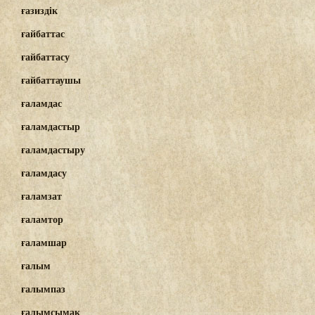
ғазиздік
ғайбаттас
ғайбаттасу
ғайбаттаушы
ғаламдас
ғаламдастыр
ғаламдастыру
ғаламдасу
ғаламзат
ғаламтор
ғаламшар
ғалым
ғалымпаз
ғалымсымақ