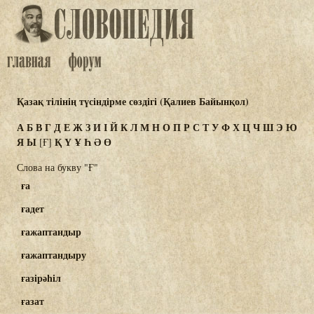
Қазақ тілінің түсіндірме сөздігі (Қалиев Байынқол)
А
Б
В
Г
Д
Е
Ж
З
И
І
Й
К
Л
М
Н
О
П
Р
С
Т
У
Ф
Х
Ц
Ч
Ш
Э
Ю
Я
Ы
Қ
Ү
Ұ
Һ
Ә
Ө
[Ғ]
Слова на букву "Ғ"
ға
ғадет
ғажаптандыр
ғажаптандыру
ғазірәһіл
ғазат