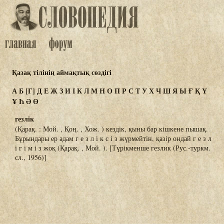
Қазақ тілінің аймақтық сөздігі
А
Б
[Г]
Д
Е
Ж
З
И
І
К
Л
М
Н
О
П
Р
С
Т
У
Х
Ч
Ш
Я
Ы
Ғ
Қ
Ү
Ұ
Һ
Ә
Ө
гезлік
(Қарақ. : Мой. , Қоң. , Хож. ) кездік, қыны бар кішкене пышақ.
Бұрындары ер адам г е з л і к с і з жүрмейтін, қазір ондай г е з л
і г і м і з жоқ (Қарақ. , Мой. ). [Түрікменше гезлик (Рус.-туркм.
сл., 1956)]