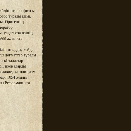
ийдің философиясы,
гос туралы ілімі,
ды. Оригеннің
ператор
 уақыт оза өзінің
988 ж. князъ
іліп отырды, кейде
үш догматтар туралы
ескі таластар
рі, иконаларды
ославие, католицизм
бар. 1054 жылы
ен (Реформацияға