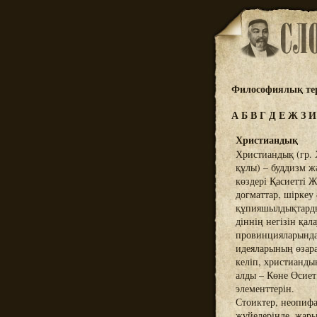
Философиялық тер
А
Б
В
Г
Д
Е
Ж
З
Христиандық
Христиандық (гр. 
құлы) – буддизм ж
көздері Қасиетті 
догматтар, шіркеу
құпияшылдықтардың
діннің негізін қа
провинцияларында 
идеяларының өзара
келіп, христианды
алды – Көне Өсиет
элементтерін.
Стоиктер, неопиф
жүйелерінде, жары