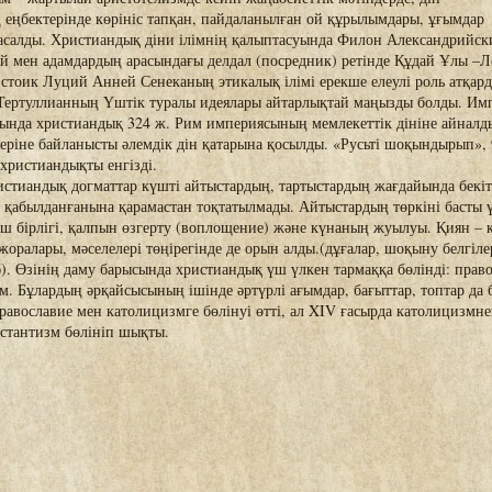
еңбектерінде көрініс тапқан, пайдаланылған ой құрылымдары, ұғымдар
асалды. Христиандық діни ілімнің қалыптасуында Филон Александрийск
й мен адамдардың арасындағы делдал (посредник) ретінде Құдай Ұлы –Ло
 стоик Луций Анней Сенеканың этикалық ілімі ерекше елеулі роль атқар
 Тертуллианның Үштік туралы идеялары айтарлықтай маңызды болды. Им
ында христиандық 324 ж. Рим империясының мемлекеттік дініне айналды,
теріне байланысты әлемдік дін қатарына қосылды. «Русьті шоқындырып», 
христиандықты енгізді.
стиандық догматтар күшті айтыстардың, тартыстардың жағдайында бекіт
 қабылданғанына қарамастан тоқтатылмады. Айтыстардың төркіні басты 
ш бірлігі, қалпын өзгерту (воплощение) және күнаның жуылуы. Қиян – к
жоралары, мәселелері төңірегінде де орын алды.(дұғалар, шоқыну белгіле
б). Өзінің даму барысында христиандық үш үлкен тармаққа бөлінді: прав
м. Бұлардың әрқайсысының ішінде әртүрлі ағымдар, бағыттар, топтар да 
авославие мен католицизмге бөлінуі өтті, ал XIV ғасырда католицизмн
стантизм бөлініп шықты.