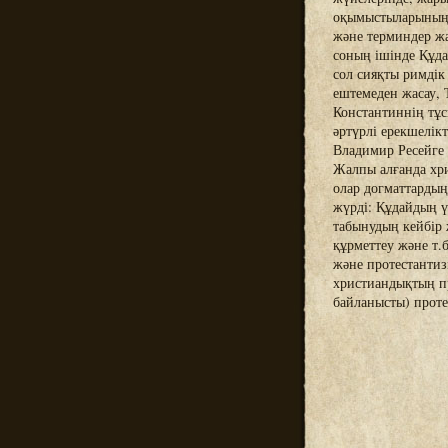
оқымыстыларының 
және терминдер ж
соның ішінде Құда
сол сияқты римдік
ештемеден жасау,
Константиннің тұс
әртүрлі ерекшелік
Владимир Ресейге 
Жалпы алғанда хри
олар догматтардың
жүрді: Құдайдың ү
табынудың кейбір 
құрметтеу және т.
және протестантиз
христиандықтың пр
байланысты) проте