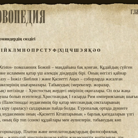
миндердің сөздігі
И
І
Й
К
Л
М
Н
О
П
Р
С
Т
У
Ф
[Х]
Ц
Ч
Ш
Э
Я
Қ
Ә
Ө
Хristos- помазанник Божий – маңдайына бақ қонған, Құдайдың сүйген
әне исламмен қатар үш әлемдік діндердің бірі. Оның негізгі қайнар
Жазу – Інжіл (Библия ) және Қасиетті Аңыз – соборларда жасалған
 әкелерінің шығармалары. Табынудың (мерекелер, жоралар,
) негізінде – Христостың жердегі өмірінің оқиғалары. Ол осы жаңа
лаушы болып есептеледі.Христиандық І ғасырда Рим империясының шығы
(Палестинада) иудаизмнің бір қатар мессиандық секталарының
 кіру (араласу) салдарынан пайда болды. Еуропалық ортада дүниеге
қ иудаизмнен оның «Қасиетті Кітаптарының » барлық қағидаларын үлгі
, оның бір топ (сонм) құдайлары мен әулиелерін, табынудың көп
агоршылдар, Платон және неоплатондықтардың философиялық
м – жартылай аристотелизмде кейін жаңаөсиеттік мәтіндерде, дін