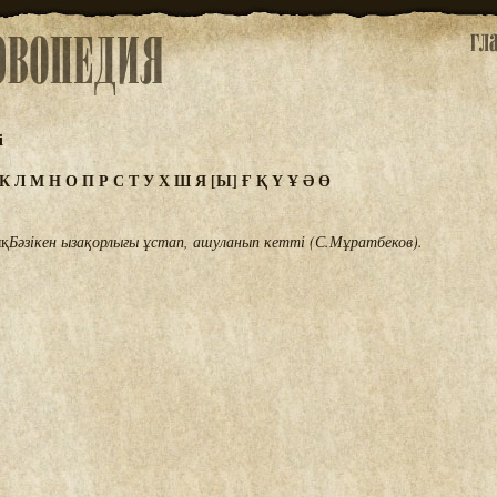
і
К
Л
М
Н
О
П
Р
С
Т
У
Х
Ш
Я
[Ы]
Ғ
Қ
Ү
Ұ
Ә
Ө
ық
Бәзікен ызақорлығы ұстап, ашуланып кетті (С.Мұратбеков).