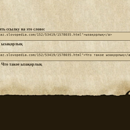
ть ссылку на это слово:
ызақорлық
:
Что такое ызақорлық
: