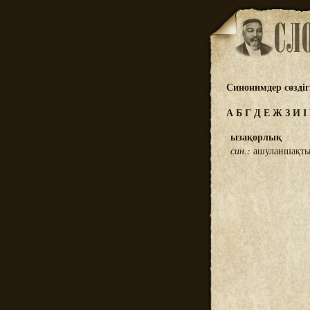
Синонимдер сөздіг
А
Б
Г
Д
Е
Ж
З
И
І
ызақорлық
син.:
ашуланшақт