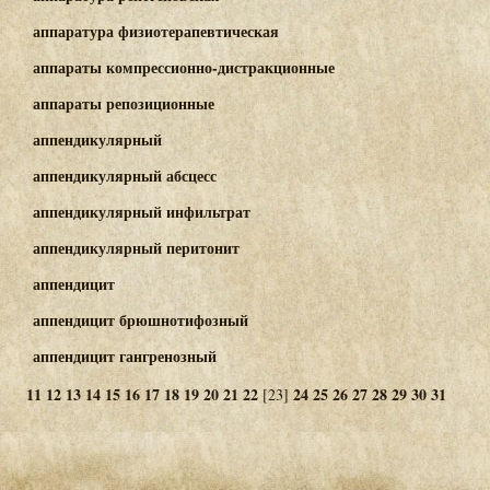
аппаратура физиотерапевтическая
аппараты компрессионно-дистракционные
аппараты репозиционные
аппендикулярный
аппендикулярный абсцесс
аппендикулярный инфильтрат
аппендикулярный перитонит
аппендицит
аппендицит брюшнотифозный
аппендицит гангренозный
11
12
13
14
15
16
17
18
19
20
21
22
24
25
26
27
28
29
30
31
[23]