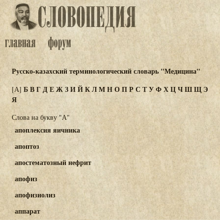
Русско-казахский терминологический словарь "Медицина"
Б
В
Г
Д
Е
Ж
З
И
Й
К
Л
М
Н
О
П
Р
С
Т
У
Ф
Х
Ц
Ч
Ш
Щ
Э
[А]
Я
Слова на букву "А"
апоплексия яичника
апоптоз
апостематозный нефрит
апофиз
апофизиолиз
аппарат