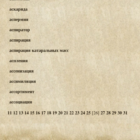
аскарида
аспермия
аспиратор
аспирация
аспирация катаральных масс
аспления
ассенизация
ассимиляция
ассортимент
ассоциация
11
12
13
14
15
16
17
18
19
20
21
22
23
24
25
27
28
29
30
31
[26]