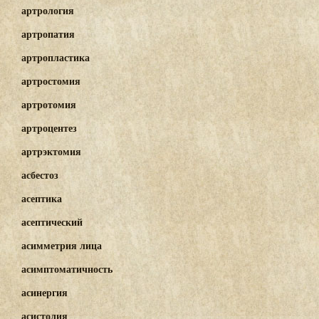
артрология
артропатия
артропластика
артростомия
артротомия
артроцентез
артрэктомия
асбестоз
асептика
асептический
асимметрия лица
асимптоматичность
асинергия
асистолия