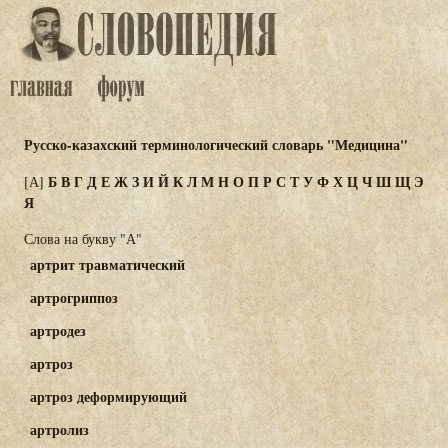
Русско-казахский терминологический словарь "Медицина"
Б
В
Г
Д
Е
Ж
З
И
Й
К
Л
М
Н
О
П
Р
С
Т
У
Ф
Х
Ц
Ч
Ш
Щ
Э
[А]
Я
Слова на букву "А"
артрит травматический
артрогриппоз
артродез
артроз
артроз деформирующий
артролиз