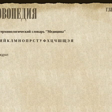
 терминологический словарь "Медицина"
И
Й
К
Л
М
Н
О
П
Р
С
Т
У
Ф
Х
Ц
Ч
Ш
Щ
Э
Я
 құрал