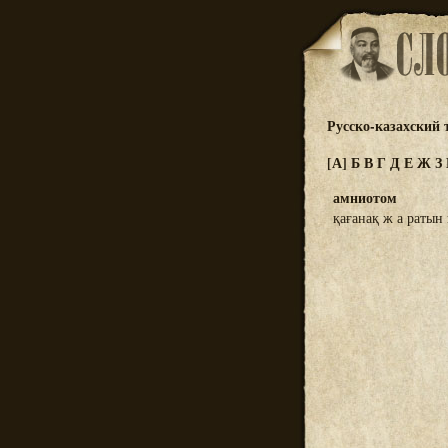
Русско-казахский
[А]
Б
В
Г
Д
Е
Ж
З
амниотом
қағанақ ж а ратын