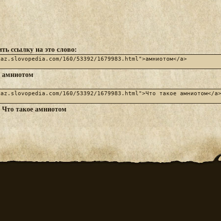
ть ссылку на это слово:
амниотом
:
Что такое амниотом
: