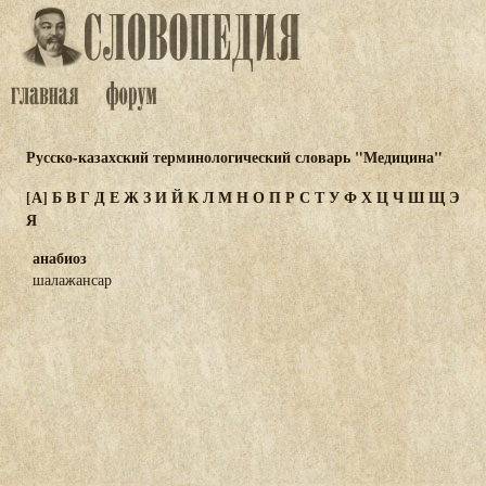
Русско-казахский терминологический словарь "Медицина"
[А]
Б
В
Г
Д
Е
Ж
З
И
Й
К
Л
М
Н
О
П
Р
С
Т
У
Ф
Х
Ц
Ч
Ш
Щ
Э
Я
анабиоз
шалажансар