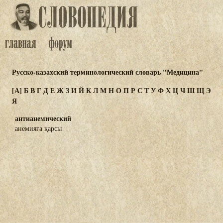
Русско-казахский терминологический словарь "Медицина"
[А]
Б
В
Г
Д
Е
Ж
З
И
Й
К
Л
М
Н
О
П
Р
С
Т
У
Ф
Х
Ц
Ч
Ш
Щ
Э
Я
антианемический
анемияға қарсы