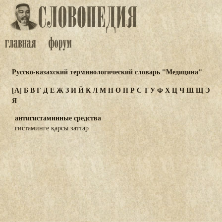
Русско-казахский терминологический словарь "Медицина"
[А]
Б
В
Г
Д
Е
Ж
З
И
Й
К
Л
М
Н
О
П
Р
С
Т
У
Ф
Х
Ц
Ч
Ш
Щ
Э
Я
антигистаминные средства
гистаминге қарсы заттар