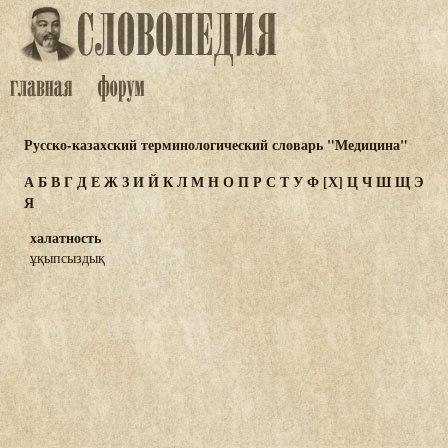
Русско-казахский терминологический словарь "Медицина"
А
Б
В
Г
Д
Е
Ж
З
И
Й
К
Л
М
Н
О
П
Р
С
Т
У
Ф
[Х]
Ц
Ч
Ш
Щ
Э
Я
халатность
ұқыпсыздық