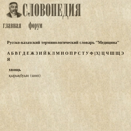
Русско-казахский терминологический словарь "Медицина"
А
Б
В
Г
Д
Е
Ж
З
И
Й
К
Л
М
Н
О
П
Р
С
Т
У
Ф
[Х]
Ц
Ч
Ш
Щ
Э
Я
хвощь
қырықбуын (шөп)