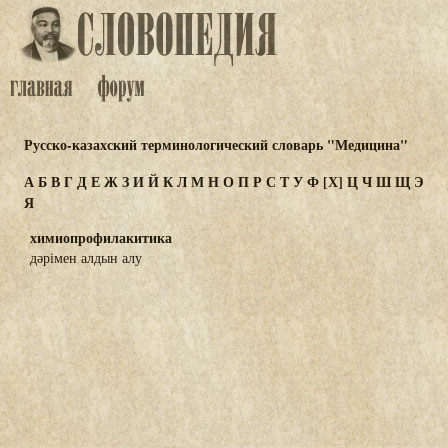
Русско-казахский терминологический словарь "Медицина"
А
Б
В
Г
Д
Е
Ж
З
И
Й
К
Л
М
Н
О
П
Р
С
Т
У
Ф
[Х]
Ц
Ч
Ш
Щ
Э
Я
химиопрофилакитика
дәрімен алдын алу