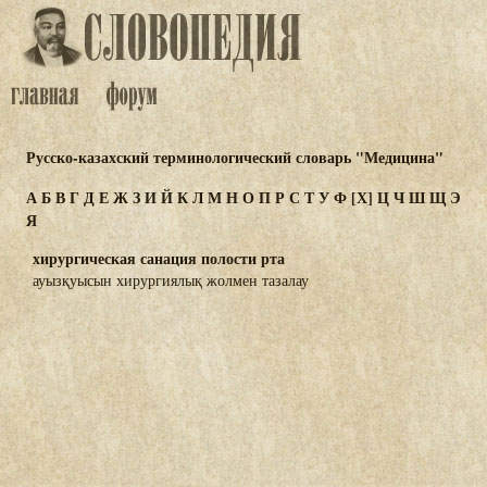
Русско-казахский терминологический словарь "Медицина"
А
Б
В
Г
Д
Е
Ж
З
И
Й
К
Л
М
Н
О
П
Р
С
Т
У
Ф
[Х]
Ц
Ч
Ш
Щ
Э
Я
хирургическая санация полости рта
ауызқуысын хирургиялық жолмен тазалау