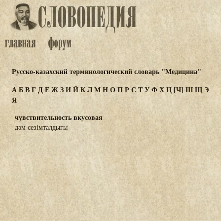
Русско-казахский терминологический словарь "Медицина"
А
Б
В
Г
Д
Е
Ж
З
И
Й
К
Л
М
Н
О
П
Р
С
Т
У
Ф
Х
Ц
[Ч]
Ш
Щ
Э
Я
чувствительность вкусовая
дәм сезімталдығы