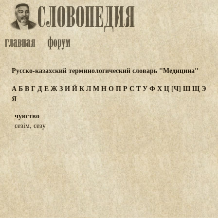
Русско-казахский терминологический словарь "Медицина"
А
Б
В
Г
Д
Е
Ж
З
И
Й
К
Л
М
Н
О
П
Р
С
Т
У
Ф
Х
Ц
[Ч]
Ш
Щ
Э
Я
чувство
сезім, сезу