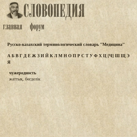
Русско-казахский терминологический словарь "Медицина"
А
Б
В
Г
Д
Е
Ж
З
И
Й
К
Л
М
Н
О
П
Р
С
Т
У
Ф
Х
Ц
[Ч]
Ш
Щ
Э
Я
чужеродность
жаттық, бөгделік