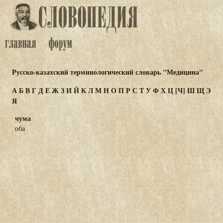
Русско-казахский терминологический словарь "Медицина"
А
Б
В
Г
Д
Е
Ж
З
И
Й
К
Л
М
Н
О
П
Р
С
Т
У
Ф
Х
Ц
[Ч]
Ш
Щ
Э
Я
чума
оба